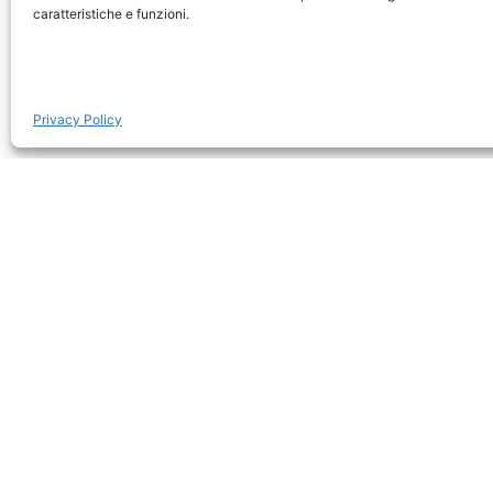
caratteristiche e funzioni.
Se
Privacy Policy
Amboseli
Masai 
Tortilis Camp Amboseli
Littl