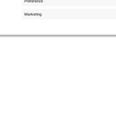
Preferenze
Hotel
Marketing
lezionati per garantirti un’esperienza un
Mara
Masai Mara
e Elephant Pepper Camp
Elephant Pepper C