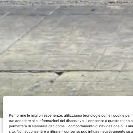
Per fornire le migliori esperienze, utilizziamo tecnologie come i cookie pe
e/o accedere alle informazioni del dispositivo. Il consenso a queste tecnolo
Home
»
Hotel
»
Kunuk Boutique Hotel
permetterà di elaborare dati come il comportamento di navigazione o ID uni
sito. Non acconsentire o ritirare il consenso può influire negativamente su 