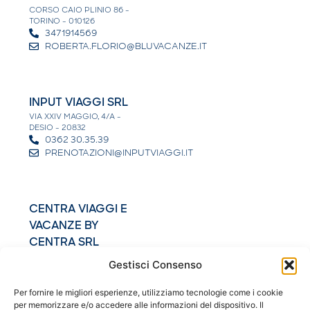
CORSO CAIO PLINIO 86 -
TORINO - 010126
3471914569
ROBERTA.FLORIO@BLUVACANZE.IT
INPUT VIAGGI SRL
VIA XXIV MAGGIO, 4/A -
DESIO - 20832
0362 30.35.39
PRENOTAZIONI@INPUTVIAGGI.IT
CENTRA VIAGGI E
VACANZE BY
CENTRA SRL
VIALE ALDO MORO 2 - SAN
Gestisci Consenso
GIOVANNI ROTONDO -
71013
0882457910
Per fornire le migliori esperienze, utilizziamo tecnologie come i cookie
MARIAPIA@CENTRAVIAGGIEVACANZE.IT
per memorizzare e/o accedere alle informazioni del dispositivo. Il