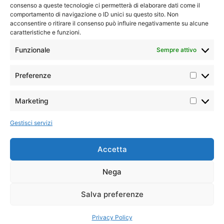
consenso a queste tecnologie ci permetterà di elaborare dati come il
comportamento di navigazione o ID unici su questo sito. Non
acconsentire o ritirare il consenso può influire negativamente su alcune
caratteristiche e funzioni.
TAGALOA TRAVEL
SOCIETA A
Funzionale
Sempre attivo
RESPONSABILITA
VIA ROTTA 5 - FINALE
Preferenze
EMILIA - 41034
3703178538
INFO@TAGALOATRAVEL.IT
Marketing
Gestisci servizi
IOZZIA VIAGGI
P.ZZA C.RIZZONE,43 -
Accetta
MODICA - 97015
0932-943985
Nega
IOZZIAVIAGGI@VIRGILIO.IT
Salva preferenze
CINZIA VIAGGI DI
Privacy Policy