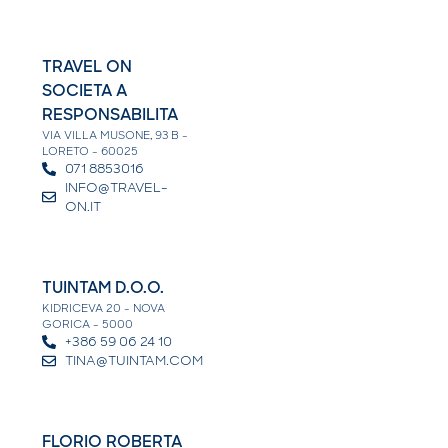
TRAVEL ON
SOCIETA A
RESPONSABILITA
VIA VILLA MUSONE, 93 B -
LORETO - 60025
071 8853016
INFO@TRAVEL-
ON.IT
TUINTAM D.O.O.
KIDRICEVA 20 - NOVA
GORICA - 5000
+386 59 06 24 10
TINA@TUINTAM.COM
FLORIO ROBERTA