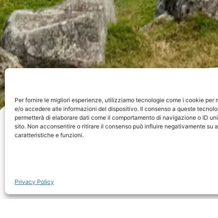
Per fornire le migliori esperienze, utilizziamo tecnologie come i cookie pe
e/o accedere alle informazioni del dispositivo. Il consenso a queste tecnolo
permetterà di elaborare dati come il comportamento di navigazione o ID uni
Home
»
Perù
sito. Non acconsentire o ritirare il consenso può influire negativamente su 
caratteristiche e funzioni.
Seleziona una città o un'area di interesse:
Perù
Santa Catarina
Lago Titicaca
Privacy Policy