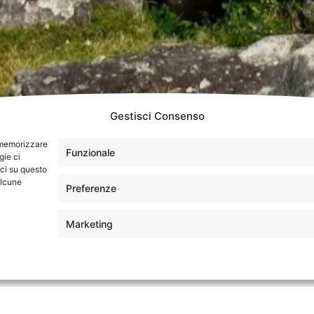
Gestisci Consenso
Perù - Hotel
r memorizzare
Funzionale
gie ci
ci su questo
alcune
Preferenze
Marketing