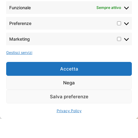
Funzionale
Sempre attivo
Preferenze
Marketing
Gestisci servizi
Accetta
Experience
Nega
Salva preferenze
Privacy Policy
Lago Manyara
“il lago più bello” di tutta l’Africa
Un gioiello nascosto tra le montagne, il
Lago Manyara incanta con le sue acque
scintillanti, vaste distese di flora e fauna e