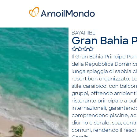
BAYAHIBE
Gran Bahia 
Il Gran Bahia Principe Pun
della Repubblica Dominican
lunga spiaggia di sabbia c
resort ben organizzato. L
stile caraibico, con balco
gruppi, offrendo ambienti f
ristorante principale a buf
internazionali, garantendo
comprendono piscine, acce
diurno e serale, spa, cent
comuni, rendendo il resor