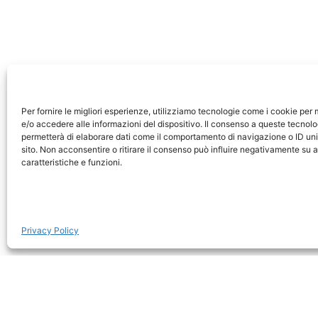
Christ Church
Eagle
Sandals Royal Barbados
Bucu
Per fornire le migliori esperienze, utilizziamo tecnologie come i cookie pe
e/o accedere alle informazioni del dispositivo. Il consenso a queste tecnolo
permetterà di elaborare dati come il comportamento di navigazione o ID uni
sito. Non acconsentire o ritirare il consenso può influire negativamente su 
caratteristiche e funzioni.
Privacy Policy