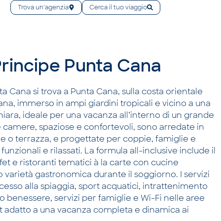
Trova un'agenzia
Cerca il tuo viaggio
Principe Punta Cana
ta Cana si trova a Punta Cana, sulla costa orientale
a, immerso in ampi giardini tropicali e vicino a una
hiara, ideale per una vacanza all’interno di un grande
e camere, spaziose e confortevoli, sono arredate in
ne o terrazza, e progettate per coppie, famiglie e
unzionali e rilassati. La formula all-inclusive include il
fet e ristoranti tematici à la carte con cucine
 varietà gastronomica durante il soggiorno. I servizi
sso alla spiaggia, sport acquatici, intrattenimento
ro benessere, servizi per famiglie e Wi-Fi nelle aree
t adatto a una vacanza completa e dinamica ai