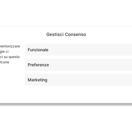
 Beach
St. John’s
ti & Tara Beach Resort
Curtain Bluff
Gestisci Consenso
r memorizzare
Funzionale
gie ci
ci su questo
alcune
Preferenze
Marketing