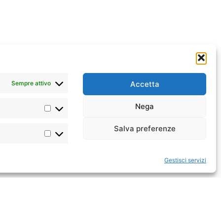
Dickenson Bay
Dicke
Cocos Hotel
Sa
Sempre attivo
Accetta
Nega
Salva preferenze
Gestisci servizi