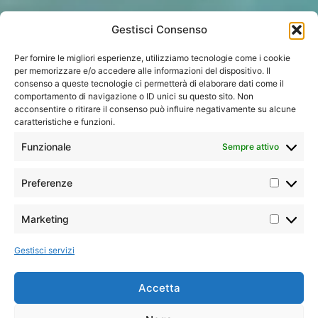
Gestisci Consenso
Per fornire le migliori esperienze, utilizziamo tecnologie come i cookie
per memorizzare e/o accedere alle informazioni del dispositivo. Il
consenso a queste tecnologie ci permetterà di elaborare dati come il
comportamento di navigazione o ID unici su questo sito. Non
acconsentire o ritirare il consenso può influire negativamente su alcune
caratteristiche e funzioni.
Funzionale
Sempre attivo
Home
»
Hotel
»
Caraibi
»
Sandals Grande Antigua
Preferenze
Resort & Spa
POSIZIONE
Marketing
Sandals Grande
Gestisci servizi
Antigua Resort & Spa
si trova sull’isola di
Accetta
, affacciato
Antigua
direttamente sulla