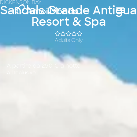
DICKENSON BAY
Sandals Grande Antigua
Resort & Spa
Adults Only
A partire da 290 € a notte
All Inclusive