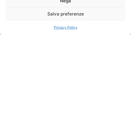
Nega
celebre
Dickenson
, una delle
Bay
Salva preferenze
spiagge più belle e
ampie dell’isola,
Privacy Policy
caratterizzata da
sabbia bianca e mare
cristallino.
La posizione fronte
mare offre panorami
suggestivi e un
contesto esclusivo.
SISTEMAZIONI
Il resort propone
camere e suite
eleganti, riservate
esclusivamente a una
clientela adulta.