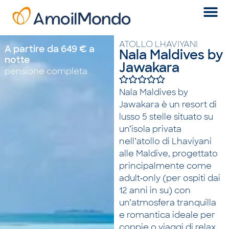
ATOLLO LHAVIYANI
A partire da 649 € a
Nala Maldives by
notte
Jawakara
pensione completa
Nala Maldives by
Jawakara è un resort di
lusso 5 stelle situato su
un’isola privata
nell’atollo di Lhaviyani
alle Maldive, progettato
principalmente come
adult‑only (per ospiti dai
12 anni in su) con
un’atmosfera tranquilla
e romantica ideale per
coppie o viaggi di relax.