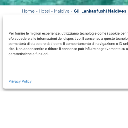
Home
»
Hotel
»
Maldive
»
Gili Lankanfushi Maldives
POSIZIONE
Per fornire le migliori esperienze, utilizziamo tecnologie come i cookie pe
Il resort si trova su un’isola privata circond
e/o accedere alle informazioni del dispositivo. Il consenso a queste tecnolo
permetterà di elaborare dati come il comportamento di navigazione o ID uni
colorate barriere coralline, a circa 
sito. Non acconsentire o ritirare il consenso può influire negativamente su 
dall’aeroporto internazionale di Malé. La p
caratteristiche e funzioni.
totale privacy e una completa immersione n
spettacolari sull’oceano e accesso diretto all
immersioni e snorkeling.
Privacy Policy
SISTEMAZIONI
Gili Lankanfushi è noto per le sue esclusive v
tutte realizzate con materiali naturali pe
con l’ambiente. Le sistemazioni spaziano 
Villa ai più ampi residence Crusoe raggiungibil
straordinaria Private Reserve ‑ l’overwater v