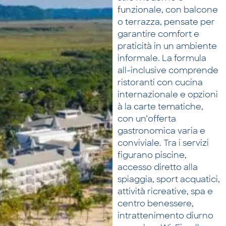
funzionale, con balcone
o terrazza, pensate per
garantire comfort e
praticità in un ambiente
informale. La formula
all-inclusive comprende
ristoranti con cucina
internazionale e opzioni
à la carte tematiche,
con un’offerta
gastronomica varia e
conviviale. Tra i servizi
figurano piscine,
accesso diretto alla
spiaggia, sport acquatici,
attività ricreative, spa e
centro benessere,
intrattenimento diurno