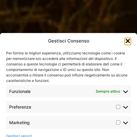
Gestisci Consenso
Per fornire le migliori esperienze, utilizziamo tecnologie come i cookie
per memorizzare e/o accedere alle informazioni del dispositivo. Il
consenso a queste tecnologie ci permetterà di elaborare dati come il
comportamento di navigazione o ID unici su questo sito. Non
acconsentire o ritirare il consenso può influire negativamente su alcune
caratteristiche e funzioni.
Home
»
Tutti i tour
»
Africa
»
Kenya
»
Best of Kenya
Funzionale
Sempre attivo
Preferenze
Iconic
Tour
Minimo 2
I tour più amati dai nostri clienti,
classico
partecipanti
Marketing
per l’ottimo equilibrio tra
prezzo e qualità dei servizi. Le
rotte classiche, iconiche, gli
Gestisci servizi