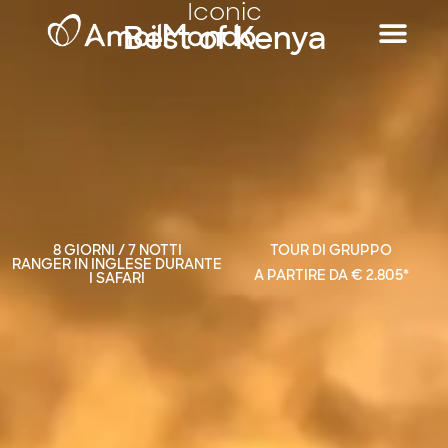
Iconic
Best of Kenya
8 GIORNI / 7 NOTTI
TOUR DI GRUPPO
RANGER IN INGLESE DURANTE
A PARTIRE DA € 2.805*
I SAFARI