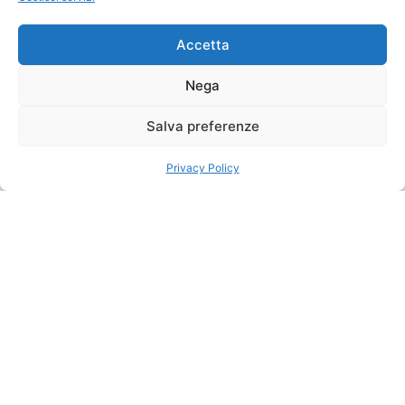
Pasti
intramontabili
Il Meglio
7 colazioni,
del tour
6 pranzi, 6
Tra savane,
cene
Accetta
laghi e grandi
Nega
Partenze
safari africani
Sistemazioni
date fisse
previste
da Nairobi
Salva preferenze
Un viaggio emozionante
Calendario partenze
nel cuore dell’Africa
orientale, tra paesaggi
2026
Privacy Policy
spettacolari e incontri
ravvicinati con la fauna
selvatica. Questo
itinerario permette di
vivere un vero safari
autentico in Kenya
attraversando alcune
delle aree naturalistiche
più celebri del Paese.
Dalla Riserva di Samburu
alle foreste di Aberdare,