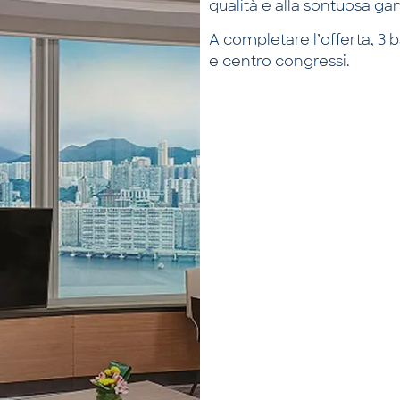
qualità e alla sontuosa ga
A completare l’offerta, 3 b
e centro congressi.