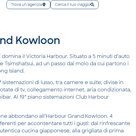
Trova un'agenzia
Cerca il tuo viaggio
and Kowloon
l domina il Victoria Harbour. Situato a 5 minuti d’auto
Tsimshatsui, ad un passo dal molo da cui partono i
ng Island.
 sistemazioni di lusso, tra camere e suite, divise in
 dotate di tv, collegamento internet, aria condizionata,
nibar. Al 19° piano sistemazioni Club Harbour
zione abbondano all’Harbour Grand Kowloon. 4
ferenti per accontentare tutti i gusti: dal rinfrescante
autentica cucina giapponese, alla grigliata di prima