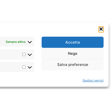
Hong Kong
The City view hotel
Sempre attivo
Accetta
Nega
Salva preferenze
Gestisci servizi