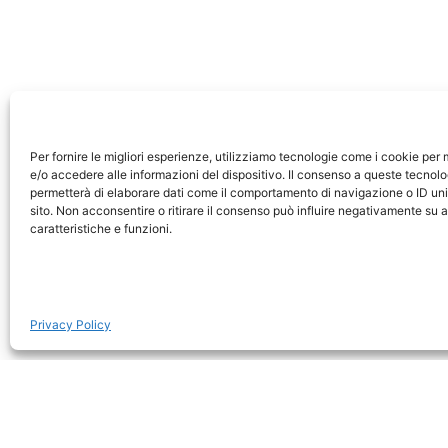
Hong Kong
Hong 
Kerry Hotel by Shangri La
N
Per fornire le migliori esperienze, utilizziamo tecnologie come i cookie pe
e/o accedere alle informazioni del dispositivo. Il consenso a queste tecnolo
permetterà di elaborare dati come il comportamento di navigazione o ID uni
sito. Non acconsentire o ritirare il consenso può influire negativamente su 
caratteristiche e funzioni.
Privacy Policy