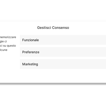
Kong
Hong Kong
ew World Millennium
Park Hotel
Gestisci Consenso
r memorizzare
Funzionale
gie ci
ci su questo
alcune
Preferenze
Marketing