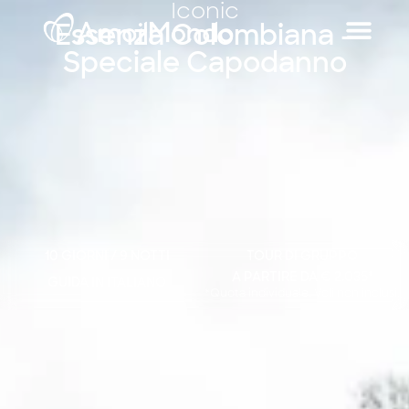
Iconic
Essenza Colombiana –
Speciale Capodanno
10 GIORNI / 9 NOTTI
TOUR DI GRUPPO
A PARTIRE DA € 2.035*
GUIDA IN ITALIANO
*Quota individuale. Voli non inclusi.