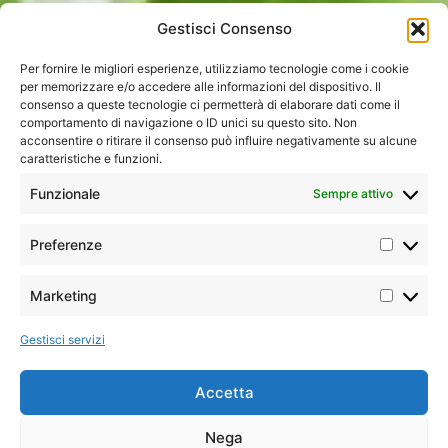
Gestisci Consenso
Per fornire le migliori esperienze, utilizziamo tecnologie come i cookie
per memorizzare e/o accedere alle informazioni del dispositivo. Il
consenso a queste tecnologie ci permetterà di elaborare dati come il
comportamento di navigazione o ID unici su questo sito. Non
acconsentire o ritirare il consenso può influire negativamente su alcune
caratteristiche e funzioni.
Home
»
Tutti i tour
»
Sud America
»
Colombia
»
Essenza
Funzionale
Sempre attivo
Colombiana – Speciale Capodanno
Preferenze
Iconic
Minimo
Tour
Marketing
due
I tour più amati dai nostri clienti,
classico
partecipanti
per l’ottimo equilibrio tra
Gestisci servizi
prezzo e qualità dei servizi. Le
rotte classiche, iconiche, gli
intramontabili
Pasti
Il Meglio
Accetta
9 colazioni, 1
del tour
Un viaggio tra
pranzo
Nega
cultura