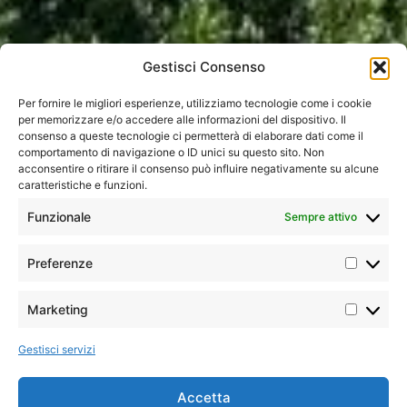
Gestisci Consenso
Per fornire le migliori esperienze, utilizziamo tecnologie come i cookie
per memorizzare e/o accedere alle informazioni del dispositivo. Il
consenso a queste tecnologie ci permetterà di elaborare dati come il
comportamento di navigazione o ID unici su questo sito. Non
acconsentire o ritirare il consenso può influire negativamente su alcune
caratteristiche e funzioni.
Funzionale
Sempre attivo
Home
»
Hotel
»
Mauritius
»
LUX* Grand Baie
Preferenze
POSIZIONE
Marketing
LUX* Grand Baie si
trova sulla costa
Gestisci servizi
settentrionale di
Mauritius, a pochi
Accetta
minuti dal vivace