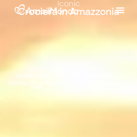
Iconic
Crociera in Amazzonia
5 GIORNI / 4 NOTTI
CROCIERE
4 COLAZIONI, 4 PRANZI, 4
A PARTIRE DA € 2.510*
CENE
*Quota individuale. Voli non inclusi.