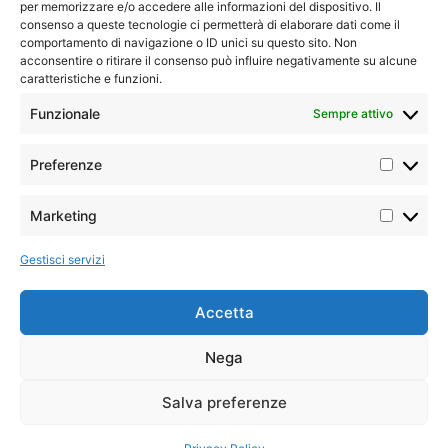
per memorizzare e/o accedere alle informazioni del dispositivo. Il
consenso a queste tecnologie ci permetterà di elaborare dati come il
comportamento di navigazione o ID unici su questo sito. Non
acconsentire o ritirare il consenso può influire negativamente su alcune
caratteristiche e funzioni.
Home
»
Tutti i tour
»
Sud America
»
Brasile
»
Crociera in
Funzionale
Sempre attivo
Amazzonia
Preferenze
Iconic
Partenze
Marketing
Crociere
Highlights
Date fisse
da Ushuaia
I tour più amati dai nostri clienti,
per l’ottimo equilibrio tra
Gestisci servizi
Calendario partenze
prezzo e qualità dei servizi. Le
rotte classiche, iconiche, gli
2026
intramontabili
Accetta
Un viaggio tra
Calendario partenze
Nega
2027
natura
incontaminata e
Salva preferenze
grandi fiumi del