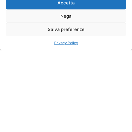
3 pranzi, 2
tradizionali
Accetta
del tour
lunch box, 4
cene
Viaggio tra
Nega
Bolivia e Cile:
Partenze
Sistemazioni
un’esperienza
A date fisse
Salva preferenze
previste
da La Paz
oltre ogni
Calendario partenze
Privacy Policy
confine
2026
Un tour Deserti delle
Ande è un’esperienza
unica, un’avventura che
attraversa alcuni dei
paesaggi più spettacolari
del Sud America. Dalle
città coloniali come
Sucre e Potosí,
patrimonio dell’umanità
UNESCO, fino agli
incredibili paesaggi
dell’altipiano boliviano, il