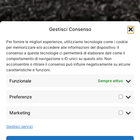
Gestisci Consenso
Per fornire le migliori esperienze, utilizziamo tecnologie come i cookie
per memorizzare e/o accedere alle informazioni del dispositivo. Il
consenso a queste tecnologie ci permetterà di elaborare dati come il
comportamento di navigazione o ID unici su questo sito. Non
acconsentire o ritirare il consenso può influire negativamente su alcune
Home
»
Tutti i tour
»
Sud America
»
Bolivia
»
caratteristiche e funzioni.
Deserti
delle Ande
Funzionale
Sempre attivo
Preferenze
Immersive
Minimo
Tour
due
Tour che permettono di vivere
classico
Marketing
partecipanti
esperienze uniche e
suggestive, a stretto contatto
con la cultura e la tradizione
Gestisci servizi
locali. Viaggi autentici, per chi
Pasti
non si accontenta delle rotte
Il Meglio
9 colazioni,