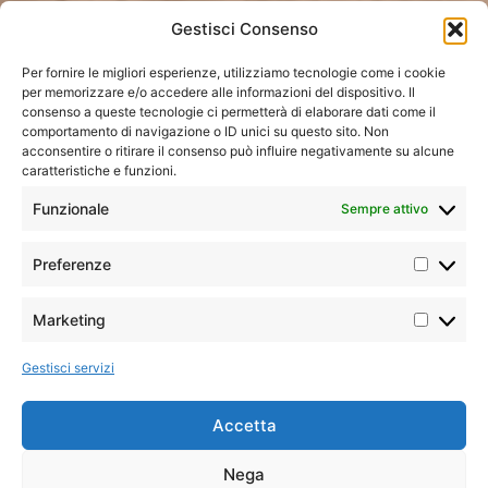
Gestisci Consenso
Per fornire le migliori esperienze, utilizziamo tecnologie come i cookie
per memorizzare e/o accedere alle informazioni del dispositivo. Il
consenso a queste tecnologie ci permetterà di elaborare dati come il
comportamento di navigazione o ID unici su questo sito. Non
acconsentire o ritirare il consenso può influire negativamente su alcune
caratteristiche e funzioni.
Home
»
Tutti i tour
»
Asia
»
Uzbekistan
»
Le Perle
Funzionale
Sempre attivo
dell’Oriente
Preferenze
Iconic
Tour
Minimo 2
Marketing
I tour più amati dai nostri clienti,
classico
partecipanti
per l’ottimo equilibrio tra
Gestisci servizi
prezzo e qualità dei servizi. Le
rotte classiche, iconiche, gli
Pasti
intramontabili
Il Meglio
7 Colazioni,
Accetta
del tour
7 Pranzi e 6
Sulla Via della
Cene
Nega
Seta