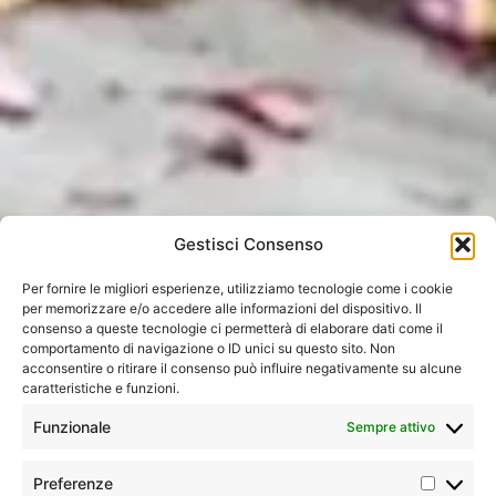
Gestisci Consenso
Per fornire le migliori esperienze, utilizziamo tecnologie come i cookie
per memorizzare e/o accedere alle informazioni del dispositivo. Il
consenso a queste tecnologie ci permetterà di elaborare dati come il
comportamento di navigazione o ID unici su questo sito. Non
Home
»
Tutti i tour
»
Asia
»
Sri Lanka
»
Sri Lanka, la
acconsentire o ritirare il consenso può influire negativamente su alcune
lacrima dell’India
caratteristiche e funzioni.
Funzionale
Sempre attivo
Immersive
Tour
Minimo 1
Preferenze
Tour che permettono di vivere
classico
partecipante