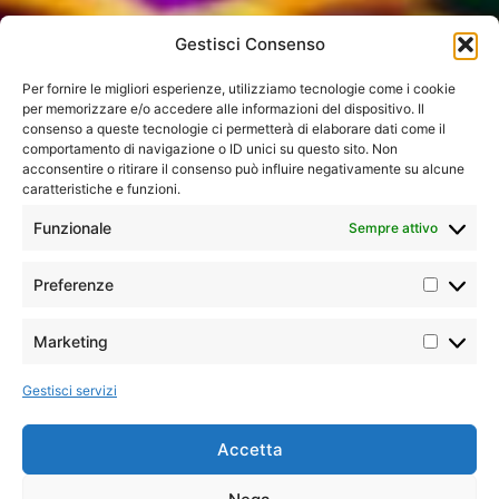
Gestisci Consenso
Per fornire le migliori esperienze, utilizziamo tecnologie come i cookie
per memorizzare e/o accedere alle informazioni del dispositivo. Il
consenso a queste tecnologie ci permetterà di elaborare dati come il
comportamento di navigazione o ID unici su questo sito. Non
acconsentire o ritirare il consenso può influire negativamente su alcune
caratteristiche e funzioni.
Home
»
Tutti i tour
»
Centro America
»
Guatemala
»
Funzionale
Sempre attivo
Todo Guatemala
Preferenze
Iconic
Minimo
Tour
Marketing
due
I tour più amati dai nostri clienti,
classico
partecipanti
per l’ottimo equilibrio tra
prezzo e qualità dei servizi. Le
Gestisci servizi
rotte classiche, iconiche, gli
intramontabili
Pasti
Il Meglio
Accetta
7 colazioni, 1
del tour
Alla scoperta
pranzo