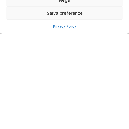
del Guatemala
Nega
tra tradizioni
Partenze
Salva preferenze
Sistemazioni
Ogni
Maya e
Sabato, da
previste
Guatemala
City
meraviglie
Privacy Policy
naturali
Questo tour di 8 giorni in
Guatemala è l’occasione
ideale per immergersi
nella cultura e nella
natura di uno dei Paesi
più affascinanti
dell’America Centrale. Da
Guatemala City si parte
verso Chichicastenango,
dove si respira
l’autenticità dei mercati
indigeni, per poi
raggiungere il suggestivo