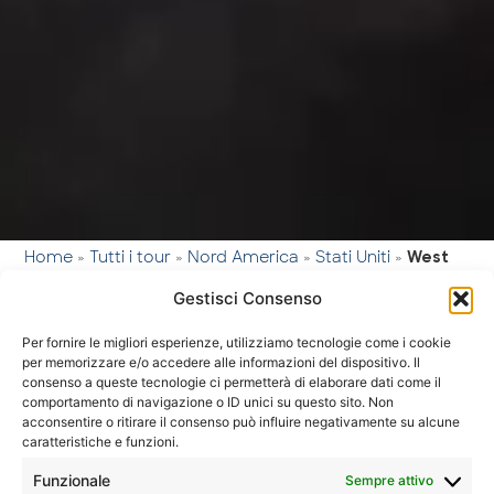
Home
»
Tutti i tour
»
Nord America
»
Stati Uniti
»
West
Beyond
Gestisci Consenso
West Beyond,
Per fornire le migliori esperienze, utilizziamo tecnologie come i cookie
per memorizzare e/o accedere alle informazioni del dispositivo. Il
Massimo
viaggio nel
Tour
consenso a queste tecnologie ci permetterà di elaborare dati come il
50
classico
comportamento di navigazione o ID unici su questo sito. Non
cuore
partecipanti
acconsentire o ritirare il consenso può influire negativamente su alcune
dell’Ovest
caratteristiche e funzioni.
americano
Funzionale
Sempre attivo
Sistemazioni
Pasti