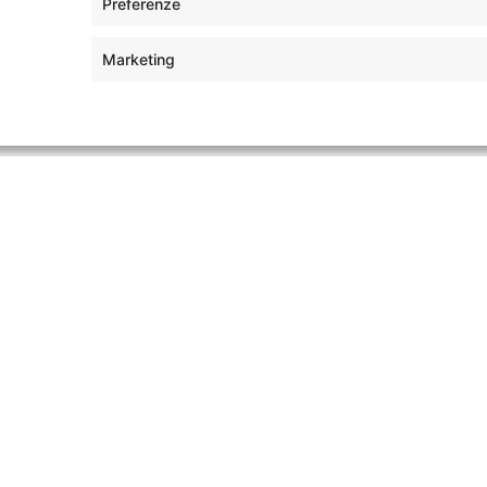
Preferenze
Hotel
Marketing
lezionati per garantirti un’esperienza un
Mara
Masai Mara
e Elephant Pepper Camp
Elephant Pepper C