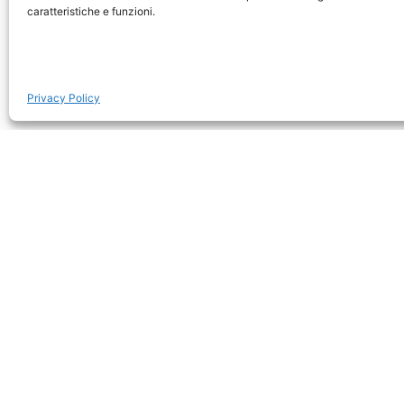
caratteristiche e funzioni.
Se
Privacy Policy
Amboseli
Masai 
Tortilis Camp Amboseli
Littl