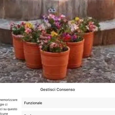
Gestisci Consenso
r memorizzare
Funzionale
gie ci
ci su questo
alcune