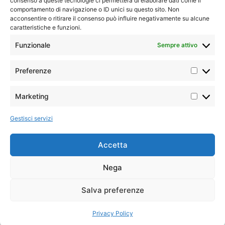
consenso a queste tecnologie ci permetterà di elaborare dati come il
comportamento di navigazione o ID unici su questo sito. Non
acconsentire o ritirare il consenso può influire negativamente su alcune
caratteristiche e funzioni.
Funzionale
Sempre attivo
Home
»
Tutti i tour
»
Medio Oriente
»
Giordania
»
Il
Regno Nabateo
Preferenze
Marketing
Iconic
Tour
Minimo 2
classico
partecipanti
I tour più amati dai nostri clienti,
Gestisci servizi
per l’ottimo equilibrio tra
prezzo e qualità dei servizi. Le
rotte classiche, iconiche, gli
Accetta
Pasti
Il Meglio
intramontabili
7 colazioni,
del tour
7 cene
Alla scoperta
Nega
della Giordania
Partenze
Sistemazioni
Salva preferenze
Sabato da
previste
tra storia,
Amman
deserto e
Privacy Policy