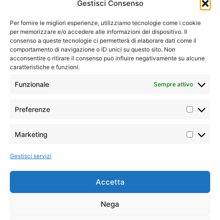
Gestisci Consenso
Per fornire le migliori esperienze, utilizziamo tecnologie come i cookie
per memorizzare e/o accedere alle informazioni del dispositivo. Il
consenso a queste tecnologie ci permetterà di elaborare dati come il
comportamento di navigazione o ID unici su questo sito. Non
acconsentire o ritirare il consenso può influire negativamente su alcune
caratteristiche e funzioni.
Home
»
Tutti i tour
»
Medio Oriente
»
Giordania
»
Sulle
Funzionale
Sempre attivo
Rotte dei Profumi d’Oriente
Preferenze
Luxury
Minimo 2 /
Marketing
Tour
massimo
Esperienze uniche e strutture
classico
20
selezionate che si
partecipanti
Gestisci servizi
contraddistinguono per la
particolare cura nei servizi. Il
comfort e le location esclusive.
Accetta
Ideali per chi desidera vivere un
Pasti
Il Meglio
viaggio fuori dall’ordinario.
7 colazioni,
del tour
Nega
7 cene
Un viaggio