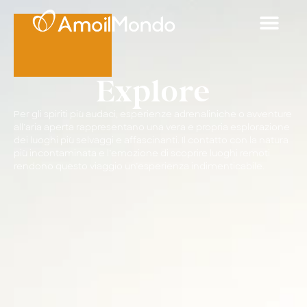
Explore
Per gli spiriti più audaci, esperienze adrenaliniche o avventure
all’aria aperta rappresentano una vera e propria esplorazione
dei luoghi più selvaggi e affascinanti. Il contatto con la natura
più incontaminata e l’emozione di scoprire luoghi remoti
rendono questo viaggio un’esperienza indimenticabile.