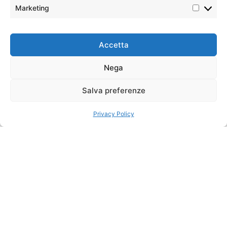
partecipanti
suggestive, a stretto contatto
Marketing
con la cultura e la tradizione
locali. Viaggi autentici, per chi
non si accontenta delle rotte
Pasti
Sistemazioni
tradizionali
Accetta
9 colazioni,
previste
6 pranzi
Viaggio tra
Nega
panda e Yunnan
autentico
Partenze
Salva preferenze
date fìsse
(sabato) da
Il viaggio in Cina
Dai
Chengdu
Privacy Policy
panda allo Yunnan
è un
itinerario che unisce
natura estrema, cultura
millenaria e paesaggi
montani spettacolari.
Dalla regione del Sichuan
fino allo Yunnan, questo
percorso attraversa
riserve naturali, città
storiche e villaggi etnici,