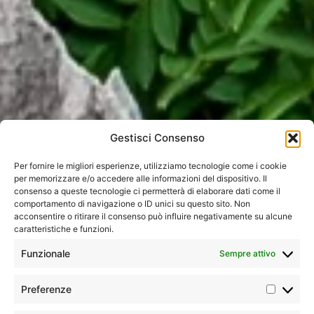
Gestisci Consenso
Per fornire le migliori esperienze, utilizziamo tecnologie come i cookie
per memorizzare e/o accedere alle informazioni del dispositivo. Il
consenso a queste tecnologie ci permetterà di elaborare dati come il
comportamento di navigazione o ID unici su questo sito. Non
acconsentire o ritirare il consenso può influire negativamente su alcune
Home
»
Tutti i tour
»
Asia
»
Cina
»
Dai Panda allo Yunnan
caratteristiche e funzioni.
Funzionale
Sempre attivo
Immersive
Minimo 2 /
Preferenze
Tour
massimo
Tour che permettono di vivere
classico
30
esperienze uniche e