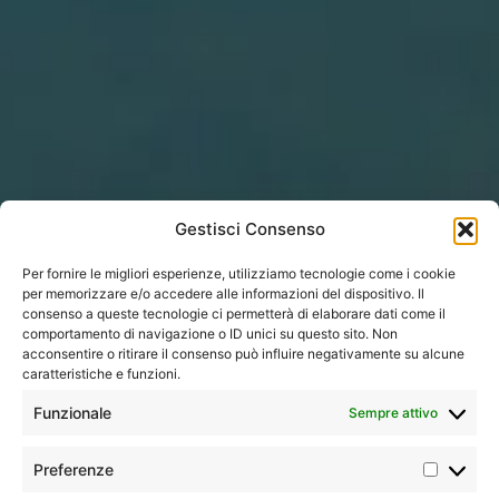
Gestisci Consenso
Per fornire le migliori esperienze, utilizziamo tecnologie come i cookie
per memorizzare e/o accedere alle informazioni del dispositivo. Il
consenso a queste tecnologie ci permetterà di elaborare dati come il
comportamento di navigazione o ID unici su questo sito. Non
acconsentire o ritirare il consenso può influire negativamente su alcune
Home
»
Tutti i tour
»
Asia
»
Cina
»
La bella Cina
caratteristiche e funzioni.
Funzionale
Sempre attivo
Iconic
Minimo 2 /
Preferenze
Tour
massimo
I tour più amati dai nostri clienti,
classico
30
per l’ottimo equilibrio tra