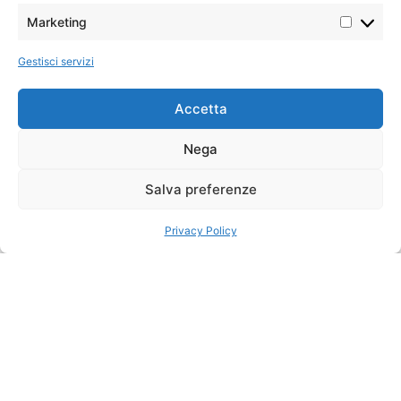
partecipanti
prezzo e qualità dei servizi. Le
Marketing
rotte classiche, iconiche, gli
intramontabili
Gestisci servizi
Pasti
Viaggio tra
Sistemazioni
12 colazioni,
previste
7 pranzi, 2
storia e
Accetta
cene
paesaggi della
Nega
Cina imperiale
Partenze
date fìsse
Salva preferenze
(lunedì) da
Il tour
La bella Cina
Pechino
attraversa alcune delle
Privacy Policy
destinazioni più iconiche
del Paese, tra storia
imperiale e paesaggi
naturali unici. Questo
itinerario combina
cultura, tradizioni e
modernità in un percorso
completo. Il viaggio
include città storiche,