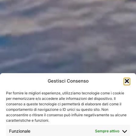
Gestisci Consenso
Per fornire le migliori esperienze, utilizziamo tecnologie come i cookie
per memorizzare e/o accedere alle informazioni del dispositivo. Il
consenso a queste tecnologie ci permetterà di elaborare dati come il
comportamento di navigazione o ID unici su questo sito. Non
Home
»
Tutti i tour
»
Asia
»
Cina
»
Tesori della Cina e
acconsentire o ritirare il consenso può influire negativamente su alcune
panda
caratteristiche e funzioni.
Funzionale
Sempre attivo